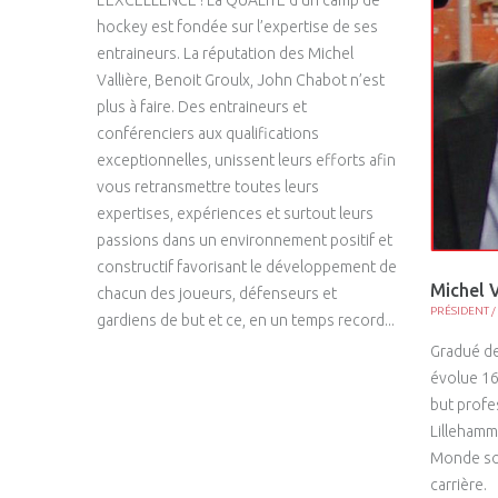
L'EXCELLENCE ! La QUALITÉ d’un camp de
hockey est fondée sur l’expertise de ses
entraineurs. La réputation des Michel
Vallière, Benoit Groulx, John Chabot n’est
plus à faire. Des entraineurs et
conférenciers aux qualifications
exceptionnelles, unissent leurs efforts afin
vous retransmettre toutes leurs
expertises, expériences et surtout leurs
passions dans un environnement positif et
constructif favorisant le développement de
Michel V
chacun des joueurs, défenseurs et
PRÉSIDENT /
gardiens de but et ce, en un temps record...
Gradué de
évolue 16
but profe
Lillehamm
Monde sont
carrière.