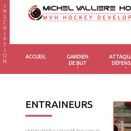
I
N
S
CAMP DE H
C
R
I
P
T
I
O
ACCUEIL
GARDIEN
ATTAQU
N
DE BUT
DÉFENS
ENTRAINEURS