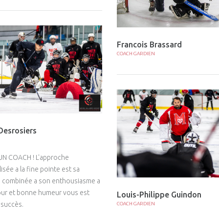
Francois Brassard
COACH GARDIEN
Desrosiers
UN COACH ! L'approche
sée a la fine pointe est sa
é, combinée a son enthousiasme a
ur et bonne humeur vous est
Louis-Philippe Guindon
 succès.
COACH GARDIEN