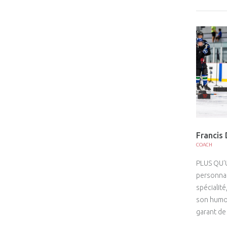
Francis 
COACH
PLUS QU'
personnali
spécialit
son humo
garant de