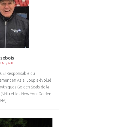
isebois
DENT / ASIE
CE! Responsable du
ment en Asie, Loup a évolué
mythiques Golden Seals de la
e (NHL) et les New York Golden
WHA)