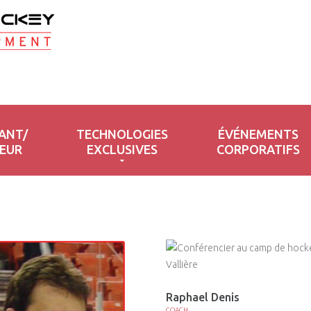
OCKEY
ANT/
TECHNOLOGIES
ÉVÉNEMENTS
EUR
EXCLUSIVES
CORPORATIFS
Raphael Denis
COACH