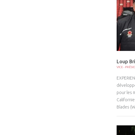
Loup Br
VICE - PRÉSI
EXPERIEN
développe
pour les 
Californi
Blades (