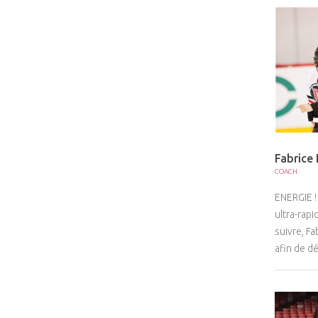
Fabrice
COACH
ENERGIE !
ultra-rapi
suivre, F
afin de d