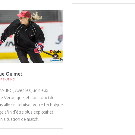
ue Ouimet
R SKATING
TING , Avec les judicieux
de Véronique, et son souci du
ous allez maximiser votre technique
e afin d'être plus explosif et
en situation de match.