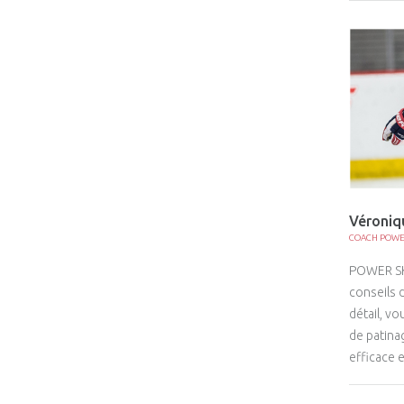
Véroniq
COACH POWE
POWER SKA
conseils 
détail, v
de patinag
efficace 