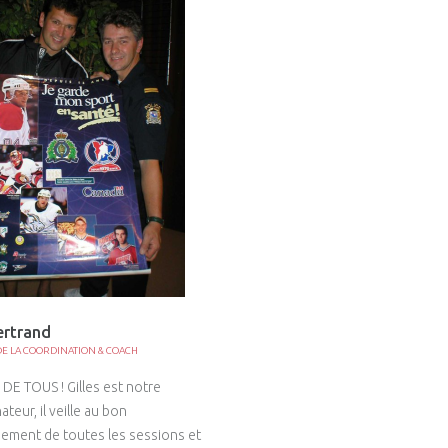
ertrand
E LA COORDINATION & COACH
DE TOUS ! Gilles est notre
eur, il veille au bon
ement de toutes les sessions et