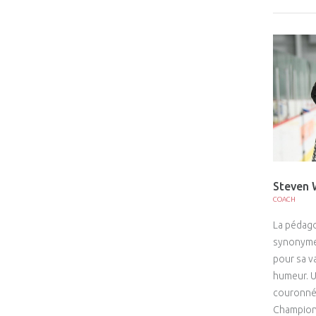
Steven
COACH
La pédago
synonyme 
pour sa v
humeur. U
couronnée
Championn